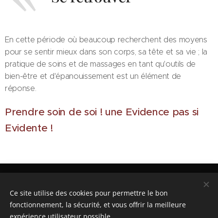
En cette période où beaucoup recherchent des moyens
pour se sentir mieux dans son corps, sa tête et sa vie ; la
pratique de soins et de massages en tant qu'outils de
bien-être et d'épanouissement est un élément de
réponse.
Prendre soin de soi ! une Evidence pas si
Evidente !
Côté ZEN - Lieu de bien-être et de détente - 64C impasse
Cantarelle - 84550 MORNAS
Ce site utilise des cookies pour permettre le bon
Tel : 06 26 68 00 61 - Email : valeriearnoux@sfr.fr
fonctionnement, la sécurité, et vous offrir la meilleure
Site web : www.alevidence-cotezen.fr
Accueil
/
Mentions légales
/
Contact
/
Facebook
/
expérience utilisateur possible.