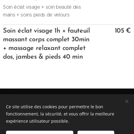
Soin éclat visage + soin beauté des
mains + soins pieds de velours
Soin éclat visage 1h + fauteuil
105 €
massant corps complet 30min
+ massage relaxant complet
dos, jambes & pieds 40 min
Côté ZEN - Lieu de bien-être et de détente - 64C impasse
Cantarelle - 84550 MORNAS
Ce site utilise des cookies pour permettre le bon
Tel : 06 26 68 00 61 - Email : valeriearnoux@sfr.fr
fonctionnement, la sécurité, et vous offrir la meilleure
Site web : www.alevidence-cotezen.fr
Accueil
/
Mentions légales
/
Contact
/
Facebook
/
expérience utilisateur possible.
Instagram