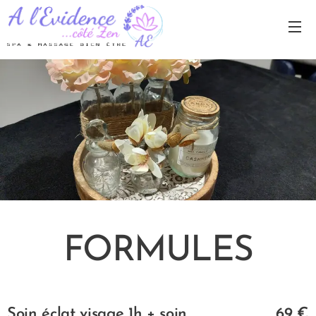
FORMULES
Soin éclat visage 1h + soin
69 €